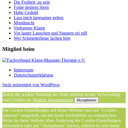
Die Freiheit, zu sein
Folge deinem Stern
Habe Geduld
Lass mich langsamer gehen
Mondnacht
Verlorener Klang
Vor lauter Lauschen und Staunen sei still
Wer Schmetterlinge lachen hört
Mitglied beim
Impressum
Datenschutzerklärung
Stolz präsentiert von WordPress
Durch die weitere Nutzung der Seite stimmst du der Verwendung
von Cookies zu.
Weitere Informationen
Akzeptieren
Die Cookie-Einstellungen auf dieser Website sind auf "Cookies
zulassen" eingestellt, um das beste Surferlebnis zu ermöglichen.
Wenn du diese Website ohne Änderung der Cookie-Einstellungen
verwendest oder auf "Akzeptieren" klickst, erklärst du sich damit