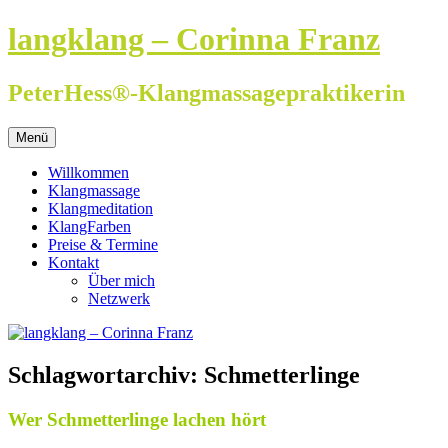
Zum
langklang – Corinna Franz
Inhalt
springen
PeterHess®-Klangmassagepraktikerin
Menü
Willkommen
Klangmassage
Klangmeditation
KlangFarben
Preise & Termine
Kontakt
Über mich
Netzwerk
Schlagwortarchiv:
Schmetterlinge
Wer Schmetterlinge lachen hört